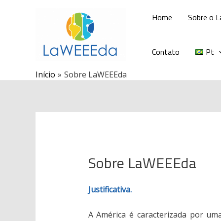
Ir
Home
Sobre o 
para
o
conteúdo
Contato
Pt
Início
Sobre LaWEEEda
Sobre LaWEEEda
Justificativa.
A América é caracterizada por uma