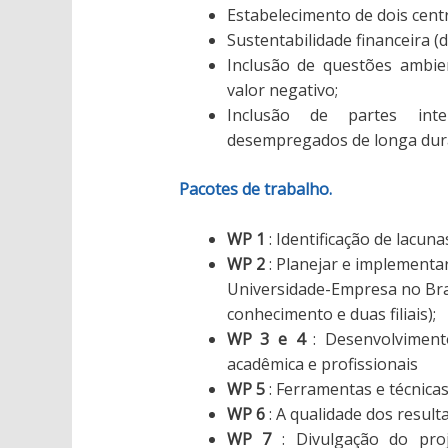
Estabelecimento de dois centr
Sustentabilidade financeira 
Inclusão de questões ambien
valor negativo;
Inclusão de partes inte
desempregados de longa dur
Pacotes de trabalho.
WP 1
: Identificação de lacun
WP 2
: Planejar e implementa
Universidade-Empresa no Bras
conhecimento e duas filiais);
WP 3
e 4
: Desenvolvimen
acadêmica e profissionais
WP 5
: Ferramentas e técnica
WP 6
: A qualidade dos result
WP 7
: Divulgação do pro